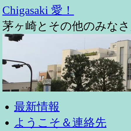
コ
Chigasaki 愛！
ン
テ
茅ヶ崎とその他のみなさ
ン
ツ
へ
ス
キ
ッ
プ
最新情報
ようこそ＆連絡先