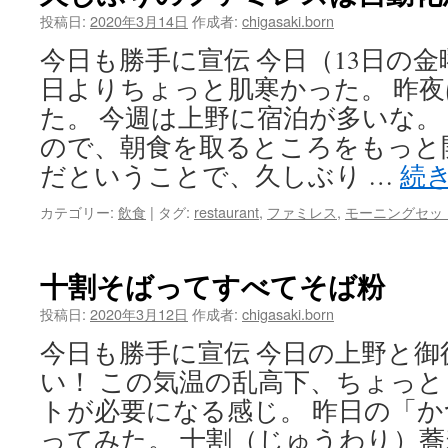
投稿日:
2020年3月14日
作成者:
chigasaki.born
今日も勝手に宣伝 今日（13日の
日よりちょっと肌寒かった。 昨
た。 今週は上野に宿泊が多いな。
ので、朝食を取るところをもっと
だということで、久しぶり …
続
カテゴリー:
飲食
|
タグ:
restaurant
,
ファミレス
,
モーニングセッ
十割そばってすべてそば粉
投稿日:
2020年3月12日
作成者:
chigasaki.born
今日も勝手に宣伝 今日の上野と御
い！ この気温の乱高下、ちょっ
トが必要になる感じ。 昨日の「
ってみた。 十割（じゅうわり）