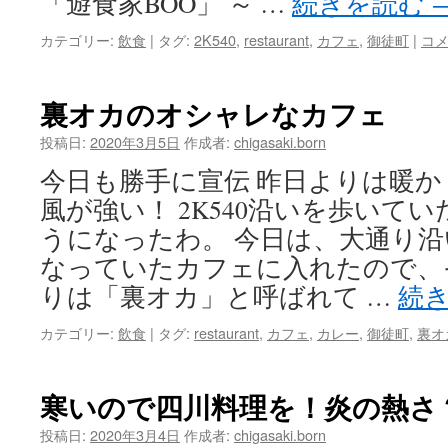
「遊食家BOO」 ～ …
続きを読む
カテゴリー:
飲食
|
タグ:
2K540
,
restaurant
,
カフェ
,
御徒町
|
コ
裏オカのオシャレなカフェ
投稿日:
2020年3月5日
作成者:
chigasaki.born
今日も勝手に宣伝 昨日よりは暖
風が強い！ 2K540沿いを歩いて
うになったわ。 今日は、大通り
なっていたカフェに入れたので、
りは「裏オカ」と呼ばれて …
続
カテゴリー:
飲食
|
タグ:
restaurant
,
カフェ
,
カレー
,
御徒町
,
裏オ
寒いので四川料理を！炎の熱さ
投稿日:
2020年3月4日
作成者:
chigasaki.born