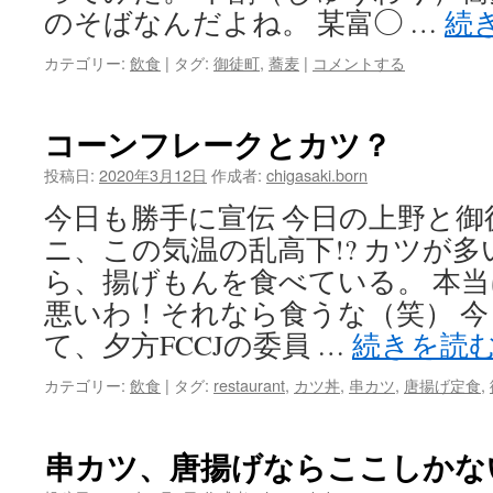
のそばなんだよね。 某富◯ …
続
カテゴリー:
飲食
|
タグ:
御徒町
,
蕎麦
|
コメントする
コーンフレークとカツ？
投稿日:
2020年3月12日
作成者:
chigasaki.born
今日も勝手に宣伝 今日の上野と御
ニ、この気温の乱高下!? カツが
ら、揚げもんを食べている。 本
悪いわ！それなら食うな（笑） 
て、夕方FCCJの委員 …
続きを読
カテゴリー:
飲食
|
タグ:
restaurant
,
カツ丼
,
串カツ
,
唐揚げ定食
,
串カツ、唐揚げならここしかな