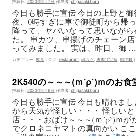
投稿日:
2020年3月7日
作成者:
chigasaki.born
今日も勝手に宣伝 今日の上野と御
夜、0時すぎに車で御徒町から帰
降って、ヤバいなって思いながら
た。 串カツ、串揚げのチェーン
ってみました。 実は、昨日、御 
カテゴリー:
飲食
|
タグ:
restaurant
,
串カツ
,
唐揚げ定食
,
御徒町
|
2K540の～～～(ｍ´ρ`)ｍのお食
投稿日:
2020年3月6日
作成者:
chigasaki.born
今日も勝手に宣伝 今日も晴れま
から天気が怪しい・・・ 怪しい
店・・・おばけ～～～(ｍ´ρ`)ｍがた
でクロネコヤマトの真向かい こ