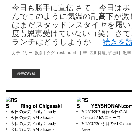
今日も勝手に宣伝 さて、今日は寒
んでこのように気温の乱高下が激
はまだスタッドレスタイヤを履いた
度も恩恵受けていない（笑） さ
ランチはどうしようか …
続きを
カテゴリー:
飲食
|
タグ:
restaurant
,
中華
,
四川料理
,
御徒町
,
激辛
過去の投稿
Ring of Chigasaki
YEYSHONAN.co
今日の天気 Partly Cloudy
2026/08/03 発行 今日のAI
今日の天気 AM Showers
Curated AIのニュース
今日の天気 Partly Cloudy
2026/07/26 今日のAI Curated
今日の天気 AM Showers
News