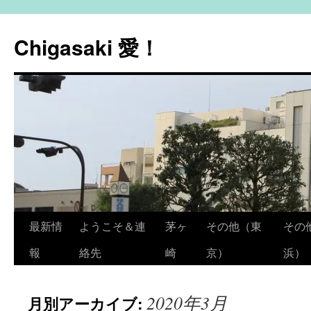
コ
ン
Chigasaki 愛！
テ
ン
ツ
へ
ス
キ
ッ
プ
最新情
ようこそ＆連
茅ヶ
その他（東
その
報
絡先
崎
京）
浜）
2020年3月
月別アーカイブ: