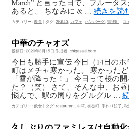
March” と言った日で、ブルー
あると。 ちなみに & …
続きを読
カテゴリー:
飲食
|
タグ:
2K540
,
カフェ
,
ハンバーグ
,
御徒町
|
コ
中華のチャオズ
投稿日:
2020年3月15日
作成者:
chigasaki.born
今日も勝手に宣伝 今日（14日の
町はメチャ寒かった。 寒かった
「雪が降った！」 今日って桜の
た？（笑） さて、そんな中、お
悩んで、駅の周りをグルグル …
カテゴリー:
飲食
|
タグ:
restaurant
,
中華
,
御徒町
,
手作り餃子
,
秋
久しぶりのファミレスは自動化