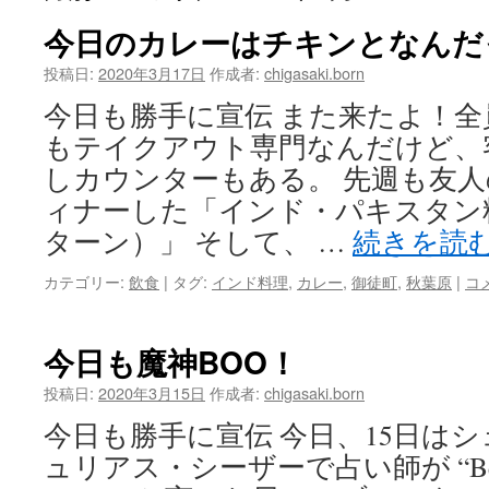
今日のカレーはチキンとなんだ
投稿日:
2020年3月17日
作成者:
chigasaki.born
今日も勝手に宣伝 また来たよ！全
もテイクアウト専門なんだけど、
しカウンターもある。 先週も友
ィナーした「インド・パキスタン料理
ターン）」 そして、 …
続きを読
カテゴリー:
飲食
|
タグ:
インド料理
,
カレー
,
御徒町
,
秋葉原
|
コ
今日も魔神BOO！
投稿日:
2020年3月15日
作成者:
chigasaki.born
今日も勝手に宣伝 今日、15日は
ュリアス・シーザーで占い師が “Beware t