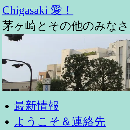
コ
Chigasaki 愛！
ン
テ
茅ヶ崎とその他のみなさ
ン
ツ
へ
ス
キ
ッ
プ
最新情報
ようこそ＆連絡先