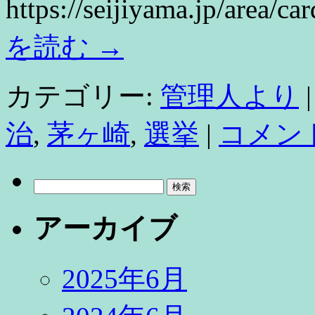
https://seijiyama.jp/area
を読む
→
カテゴリー:
管理人より
|
治
,
茅ヶ崎
,
選挙
|
コメン
検
索:
アーカイブ
2025年6月