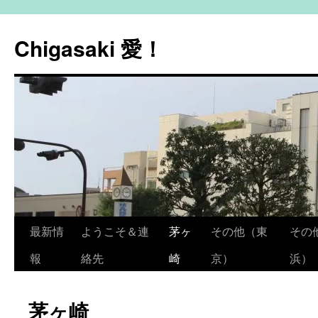
コ
ン
Chigasaki 愛！
テ
ン
ツ
へ
ス
キ
ッ
プ
最新情
ようこそ＆連
茅ヶ
その他（東
その
報
絡先
崎
京）
浜）
茅ヶ崎